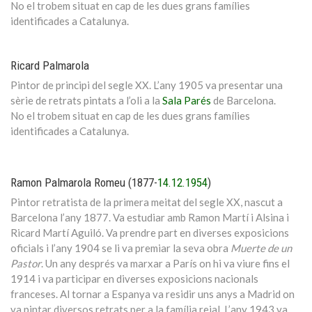
No el trobem situat en cap de les dues grans famílies
identificades a Catalunya.
Ricard Palmarola
Pintor de principi del segle XX. L’any 1905 va presentar una
sèrie de retrats pintats a l’oli a la
Sala Parés
de Barcelona.
No el trobem situat en cap de les dues grans famílies
identificades a Catalunya.
Ramon Palmarola Romeu (1877-
14.12.1954
)
Pintor retratista de la primera meitat del segle XX, nascut a
Barcelona l’any 1877. Va estudiar amb Ramon Martí i Alsina i
Ricard Martí Aguiló. Va prendre part en diverses exposicions
oficials i l’any 1904 se li va premiar la seva obra
Muerte de un
Pastor
. Un any després va marxar a París on hi va viure fins el
1914 i va participar en diverses exposicions nacionals
franceses. Al tornar a Espanya va residir uns anys a Madrid on
va pintar diversos retrats per a la família reial. L’any 1943 va