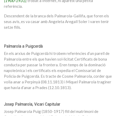
(1900-1931)
, trobat a Internet, hi apareix una petita
referència.
Descendent de la branca dels Palmarola-Gallifa, que foren els
seus avis, es va casar amb Angeleta Aregall Soler i varen tenir
setze fills.
Palmarola a Puigcerdà
En els arxius de Puigcerdà hi trobem referències d’un parell de
Palmarola entre els que havien sol·licitat Certificats de bona
conducta per passar la frontera. Eren temps de la dominació
napoleònica i els certificats els expedia el Comissariat de
Policia de Puigcerdà. Es tracte de Cosme Palmarola, corder que
volia anar a Perpinyà (08.11.1813) i Miquel Palmarola traginer
que havia d’anar a Prades (12.10.1813).
Josep Palmarola, Vicari Capitular
Josep Palmarola Puig (1850-1917) fill del matrimoni de