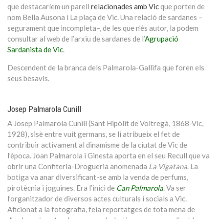
que destacaríem un parell
relacionades amb Vic
que porten de
nom Bella Ausona i La plaça de Vic. Una relació de sardanes –
segurament que incompleta–, de les que n’és autor, la podem
consultar al web de l’arxiu de sardanes de l’
Agrupació
Sardanista de Vic
.
Descendent de la branca dels Palmarola-Gallifa que foren els
seus besavis.
Josep Palmarola Cunill
A Josep Palmarola Cunill (Sant Hipòlit de Voltregà, 1868-Vic,
1928), sisè entre vuit germans, se li atribueix el fet de
contribuir activament al dinamisme de la ciutat de Vic de
l’època. Joan Palmarola i Ginesta aporta en el seu Recull que va
obrir una Confiteria-Drogueria anomenada
La Vigatana
. La
botiga va anar diversificant-se amb la venda de perfums,
pirotècnia i joguines. Era l’inici de
Can Palmarola
. Va ser
l’organitzador de diversos actes culturals i socials a Vic.
Aficionat a la fotografia, feia reportatges de tota mena de