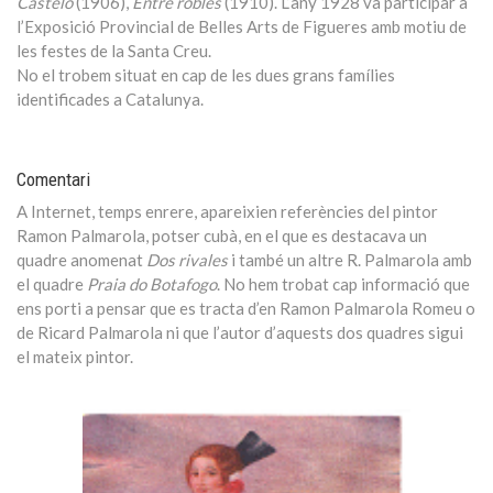
Castelo
(1906),
Entre robles
(1910). L’any 1928 va participar a
l’Exposició Provincial de Belles Arts de Figueres amb motiu de
les festes de la Santa Creu.
No el trobem situat en cap de les dues grans famílies
identificades a Catalunya.
Comentari
A Internet, temps enrere, apareixien referències del pintor
Ramon Palmarola, potser cubà, en el que es destacava un
quadre anomenat
Dos rivales
i també un altre R. Palmarola amb
el quadre
Praia do Botafogo
. No hem trobat cap informació que
ens porti a pensar que es tracta d’en Ramon Palmarola Romeu o
de Ricard Palmarola ni que l’autor d’aquests dos quadres sigui
el mateix pintor.