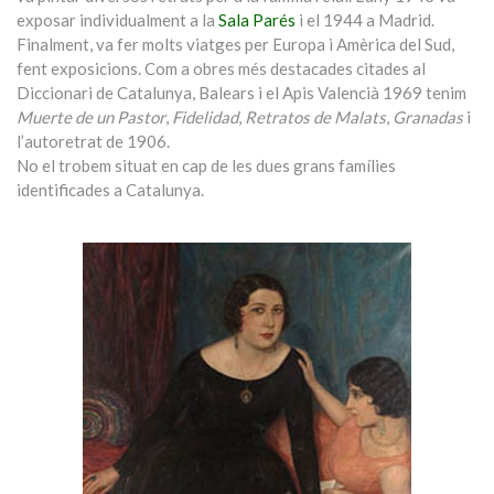
exposar individualment a la
Sala Parés
i el 1944 a Madrid.
Finalment, va fer molts viatges per Europa i Amèrica del Sud,
fent exposicions. Com a obres més destacades citades al
Diccionari de Catalunya, Balears i el Apis Valencià 1969 tenim
Muerte de un Pastor
,
Fidelidad
,
Retratos de Malats
,
Granadas
i
l’autoretrat de 1906.
No el trobem situat en cap de les dues grans famílies
identificades a Catalunya.