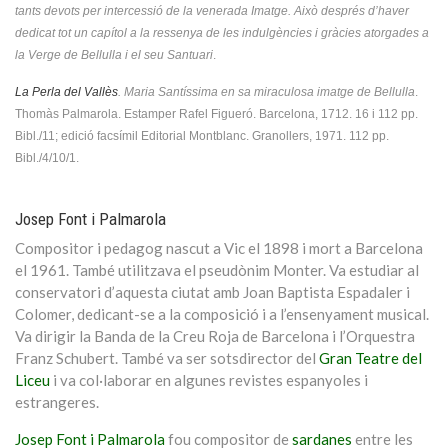
tants devots per intercessió de la venerada Imatge. Això després d’haver
dedicat tot un capítol a la ressenya de les indulgències i gràcies atorgades a
la Verge de Bellulla i el seu Santuari
.
La Perla del Vallès
. Maria Santíssima en sa miraculosa imatge de Bellulla
.
Thomàs Palmarola. Estamper Rafel Figueró. Barcelona, 1712. 16 i 112 pp.
Bibl./11; edició facsímil Editorial Montblanc. Granollers, 1971. 112 pp.
Bibl./4/10/1.
Josep Font i Palmarola
Compositor i pedagog nascut a Vic el 1898 i mort a Barcelona
el 1961. També utilitzava el pseudònim Monter. Va estudiar al
conservatori d’aquesta ciutat amb Joan Baptista Espadaler i
Colomer, dedicant-se a la composició i a l’ensenyament musical.
Va dirigir la Banda de la Creu Roja de Barcelona i l’Orquestra
Franz Schubert. També va ser sotsdirector del
Gran Teatre del
Liceu
i va col·laborar en algunes revistes espanyoles i
estrangeres.
Josep Font i Palmarola
fou compositor de
sardanes
entre les