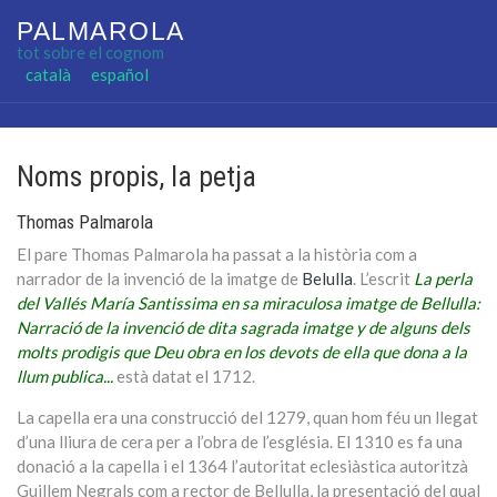
PALMAROLA
tot sobre el cognom
Seleccioni el seu idioma
català
español
Noms propis, la petja
Thomas Palmarola
El pare Thomas Palmarola ha passat a la història com a
narrador de la invenció de la imatge de
Belulla
. L’escrit
La perla
del Vallés María Santissima en sa miraculosa imatge de Bellulla:
Narració de la invenció de dita sagrada imatge y de alguns dels
molts prodigis que Deu obra en los devots de ella que dona a la
llum publica...
està datat el 1712.
La capella era una construcció del 1279, quan hom féu un llegat
d’una lliura de cera per a l’obra de l’església. El 1310 es fa una
donació a la capella i el 1364 l’autoritat eclesiàstica autoritzà
Guillem Negrals com a rector de Bellulla, la presentació del qual