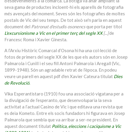
d’esdeveniments a la comarca. La botiga va anar ampliant la
seva gama de productes incloent-hi els aparells de fotografia
més avençats del moment. Seves són les fotografies de moltes
postals de Vic del seu temps. De tot això se'n parla en aquest
document del
Patronat d'estudis osonencs
que porta per títol
L'excursionisme a Vic en el primer terç del segle XX
[...]
de
Francesc Roma i Xavier Ginesta.
A l’Arxiu Històric Comarcal d’Osona hi ha una col·lecció de
fotos de primers del segle XX de les que els autors són en Josep
Palmarola i Cunill i el seu fill Antoni Palmarola i Aregall (Vic,
1899-1948). Són un agradable retrat de l’època. En podeu
veure un parell en aquest pdf d'en Xavier Cateura titulat
Dies
de Revolució.
Vika Esperantistaro (1910) fou una associació vigatana per a
la divulgació de l’esperanto, que desenvoluparia la seva
activitat a l’actual Casino de Vic i que editava una revista que
es deia Kometo. Entre els socis fundadors hi figurava en Josep
Palmarola que sembla que va arribar a ser-ne president. En
aquest document titulat
Política, eleccions i caciquisme a Vic