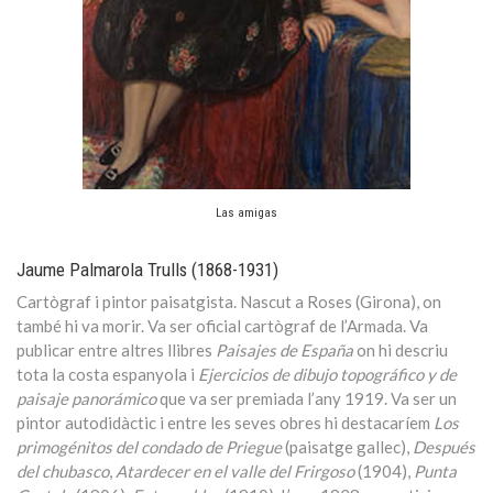
Las amigas
Jaume Palmarola Trulls (1868-1931)
Cartògraf i pintor paisatgista. Nascut a Roses (Girona), on
també hi va morir. Va ser oficial cartògraf de l’Armada. Va
publicar entre altres llibres
Paisajes de España
on hi descriu
tota la costa espanyola i
Ejercicios de dibujo topográfico y de
paisaje panorámico
que va ser premiada l’any 1919. Va ser un
pintor autodidàctic i entre les seves obres hi destacaríem
Los
primogénitos del condado de Priegue
(paisatge gallec),
Después
del chubasco
,
Atardecer en el valle del Frirgoso
(1904),
Punta