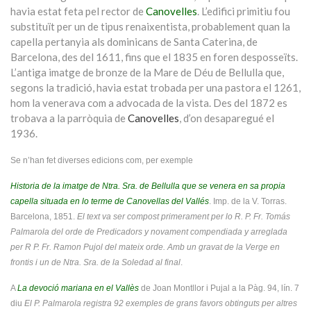
havia estat feta pel rector de
Canovelles
. L’edifici primitiu fou
substituït per un de tipus renaixentista, probablement quan la
capella pertanyia als dominicans de Santa Caterina, de
Barcelona, des del 1611, fins que el 1835 en foren desposseïts.
L’antiga imatge de bronze de la Mare de Déu de Bellulla que,
segons la tradició, havia estat trobada per una pastora el 1261,
hom la venerava com a advocada de la vista. Des del 1872 es
trobava a la parròquia de
Canovelles
, d’on desaparegué el
1936.
Se n’han fet diverses edicions com, per exemple
Historia de la imatge de Ntra. Sra. de Bellulla que se venera en sa propia
capella situada en lo terme de Canovellas del Vallés
. Imp. de la V. Torras.
Barcelona, 1851.
El text va ser compost primerament per lo R. P. Fr. Tomás
Palmarola del orde de Predicadors y novament compendiada y arreglada
per R P. Fr. Ramon Pujol del mateix orde. Amb un gravat de la Verge en
frontis i un de Ntra. Sra. de la Soledad al final
.
A
La devoció mariana en el Vallès
de Joan Montllor i Pujal a la Pàg. 94, lín. 7
diu
El P. Palmarola registra 92 exemples de grans favors obtinguts per altres