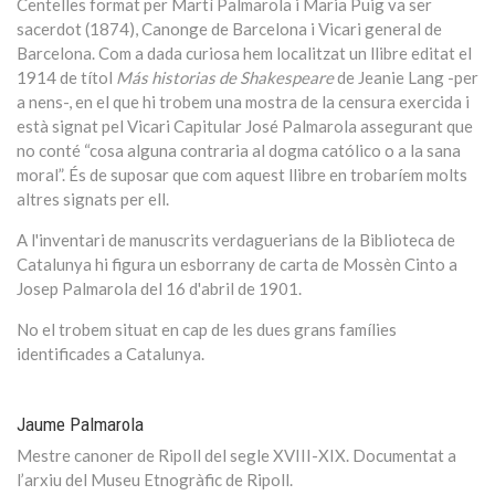
Centelles format per Martí Palmarola i Maria Puig va ser
sacerdot (1874), Canonge de Barcelona i Vicari general de
Barcelona. Com a dada curiosa hem localitzat un llibre editat el
1914 de títol
Más historias de Shakespeare
de Jeanie Lang -per
a nens-, en el que hi trobem una mostra de la censura exercida i
està signat pel Vicari Capitular José Palmarola assegurant que
no conté “cosa alguna contraria al dogma católico o a la sana
moral”. És de suposar que com aquest llibre en trobaríem molts
altres signats per ell.
A l'inventari de manuscrits verdaguerians de la Biblioteca de
Catalunya hi figura un esborrany de carta de Mossèn Cinto a
Josep Palmarola del 16 d'abril de 1901.
No el trobem situat en cap de les dues grans famílies
identificades a Catalunya.
Jaume Palmarola
Mestre canoner de Ripoll del segle XVIII-XIX. Documentat a
l’arxiu del Museu Etnogràfic de Ripoll.