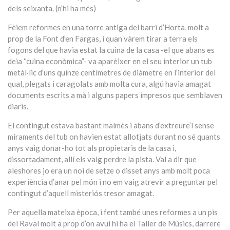
dels seixanta. (n’hi ha més)
Fèiem reformes en una torre antiga del barri d’Horta, molt a
prop de la Font d’en Fargas, i quan vàrem tirar a terra els
fogons del que havia estat la cuina de la casa -el que abans es
deia “cuina econòmica”- va aparèixer en el seu interior un tub
metàl·lic d’uns quinze centímetres de diàmetre en l’interior del
qual, plegats i caragolats amb molta cura, algú havia amagat
documents escrits a mà i alguns papers impresos que semblaven
diaris.
El contingut estava bastant malmès i abans d’extreure’l sense
miraments del tub on havien estat allotjats durant no sé quants
anys vaig donar-ho tot als propietaris de la casa i,
dissortadament, allí els vaig perdre la pista. Val a dir que
aleshores jo era un noi de setze o disset anys amb molt poca
experiència d’anar pel món i no em vaig atrevir a preguntar pel
contingut d’aquell misteriós tresor amagat.
Per aquella mateixa època, i fent també unes reformes a un pis
del Raval molt a prop d’on avui hi ha el Taller de Músics, darrere