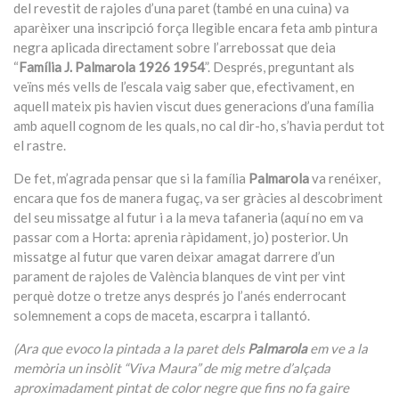
del revestit de rajoles d’una paret (també en una cuina) va
aparèixer una inscripció força llegible encara feta amb pintura
negra aplicada directament sobre l’arrebossat que deia
“
Família J. Palmarola 1926 1954
”. Després, preguntant als
veïns més vells de l’escala vaig saber que, efectivament, en
aquell mateix pis havien viscut dues generacions d’una família
amb aquell cognom de les quals, no cal dir-ho, s’havia perdut tot
el rastre.
De fet, m’agrada pensar que si la família
Palmarola
va renéixer,
encara que fos de manera fugaç, va ser gràcies al descobriment
del seu missatge al futur i a la meva tafaneria (aquí no em va
passar com a Horta: aprenia ràpidament, jo) posterior. Un
missatge al futur que varen deixar amagat darrere d’un
parament de rajoles de València blanques de vint per vint
perquè dotze o tretze anys després jo l’anés enderrocant
solemnement a cops de maceta, escarpra i tallantó.
(Ara que evoco la pintada a la paret dels
Palmarola
em ve a la
memòria un insòlit “Viva Maura” de mig metre d’alçada
aproximadament pintat de color negre que fins no fa gaire