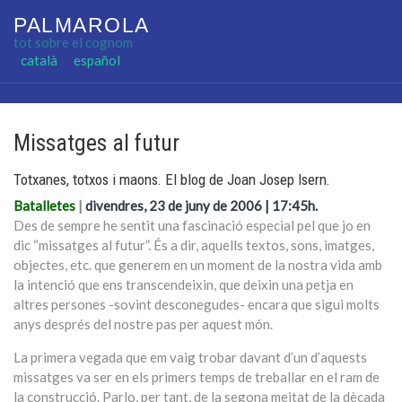
PALMAROLA
tot sobre el cognom
Seleccioni el seu idioma
català
español
Missatges al futur
Totxanes, totxos i maons. El blog de Joan Josep Isern.
Batalletes
|
divendres, 23 de juny de 2006 | 17:45h.
Des de sempre he sentit una fascinació especial pel que jo en
dic “missatges al futur”. És a dir, aquells textos, sons, imatges,
objectes, etc. que generem en un moment de la nostra vida amb
la intenció que ens transcendeixin, que deixin una petja en
altres persones -sovint desconegudes- encara que sigui molts
anys després del nostre pas per aquest món.
La primera vegada que em vaig trobar davant d’un d’aquests
missatges va ser en els primers temps de treballar en el ram de
la construcció. Parlo, per tant, de la segona meitat de la dècada